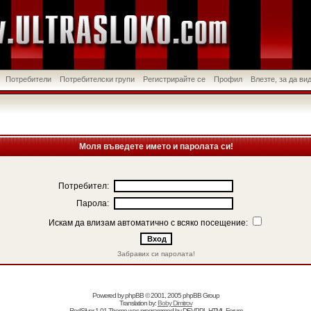
Потребители
Потребителски групи
Регистрирайте се
Профил
Влезте, за да в
Моля въведете името и паролата си!
Потребител:
Парола:
Искам да влизам автоматично с всяко посещение:
Забравих си паролата!
Powered by
phpBB
© 2001, 2005 phpBB Group
Translation by:
Boby Dimitrov
RedSilver 1.01 Theme was programmed by
DEVPPL
HTML Forum