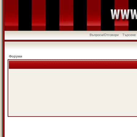
Въпроси/Отговори
Търсене
Форуми