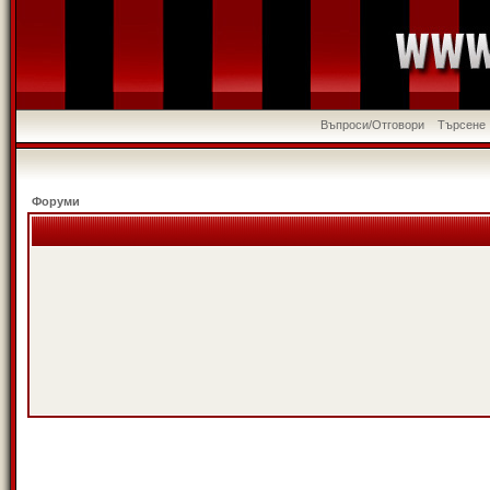
Въпроси/Отговори
Търсене
Форуми