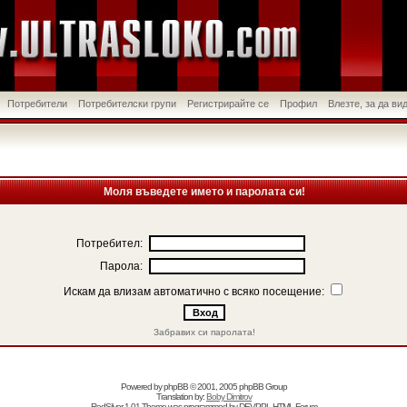
Потребители
Потребителски групи
Регистрирайте се
Профил
Влезте, за да в
Моля въведете името и паролата си!
Потребител:
Парола:
Искам да влизам автоматично с всяко посещение:
Забравих си паролата!
Powered by
phpBB
© 2001, 2005 phpBB Group
Translation by:
Boby Dimitrov
RedSilver 1.01 Theme was programmed by
DEVPPL
HTML Forum