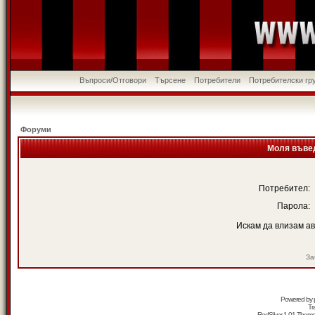
Въпроси/Отговори
Търсене
Потребители
Потребителски гр
Форуми
Моля въвед
Потребител:
Парола:
Искам да влизам а
За
Powered by
Tr
RedSilver 1.01 Them