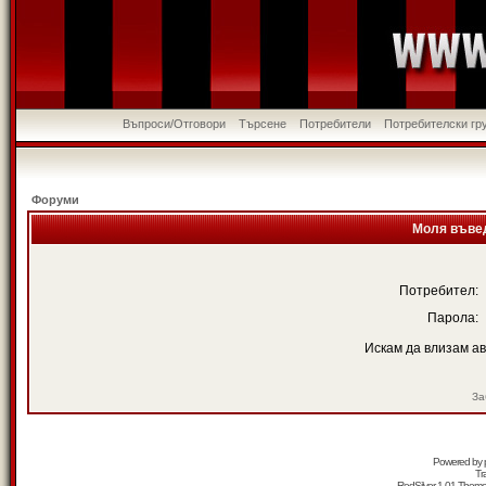
Въпроси/Отговори
Търсене
Потребители
Потребителски гр
Форуми
Моля въвед
Потребител:
Парола:
Искам да влизам а
За
Powered by
Tr
RedSilver 1.01 Them