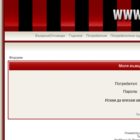
Въпроси/Отговори
Търсене
Потребители
Потребителски гр
Форуми
Моля въвед
Потребител:
Парола:
Искам да влизам а
За
Powered by
Tr
RedSilver 1.01 Them