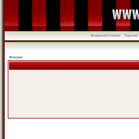
Въпроси/Отговори
Търсене
Форуми