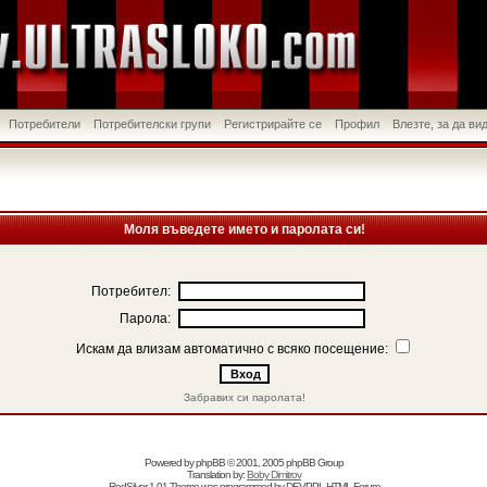
Потребители
Потребителски групи
Регистрирайте се
Профил
Влезте, за да в
Моля въведете името и паролата си!
Потребител:
Парола:
Искам да влизам автоматично с всяко посещение:
Забравих си паролата!
Powered by
phpBB
© 2001, 2005 phpBB Group
Translation by:
Boby Dimitrov
RedSilver 1.01 Theme was programmed by
DEVPPL
HTML Forum