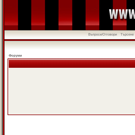
Въпроси/Отговори
Търсене
Форуми