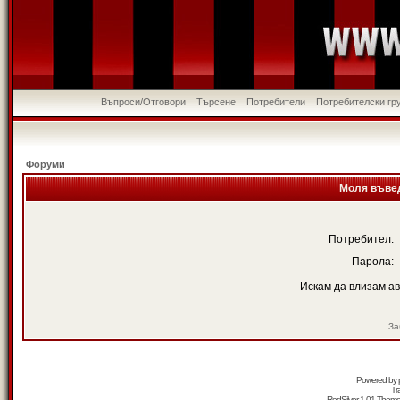
Въпроси/Отговори
Търсене
Потребители
Потребителски гр
Форуми
Моля въвед
Потребител:
Парола:
Искам да влизам а
За
Powered by
Tr
RedSilver 1.01 Them