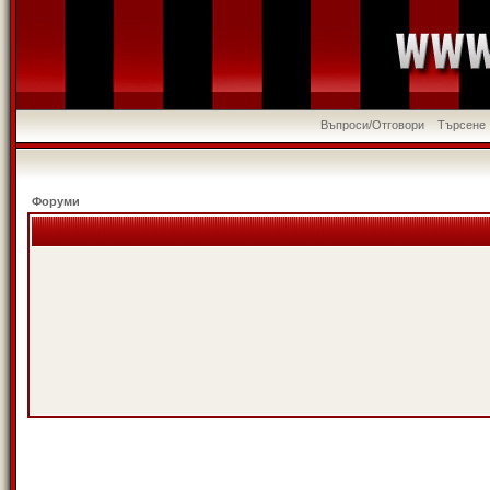
Въпроси/Отговори
Търсене
Форуми