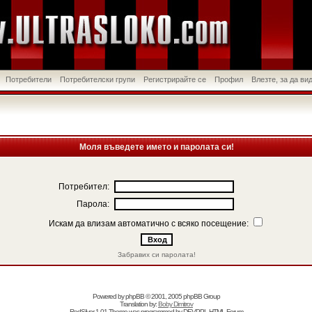
Потребители
Потребителски групи
Регистрирайте се
Профил
Влезте, за да в
Моля въведете името и паролата си!
Потребител:
Парола:
Искам да влизам автоматично с всяко посещение:
Забравих си паролата!
Powered by
phpBB
© 2001, 2005 phpBB Group
Translation by:
Boby Dimitrov
RedSilver 1.01 Theme was programmed by
DEVPPL
HTML Forum