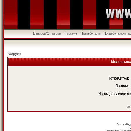
Въпроси/Отговори
Търсене
Потребители
Потребителски гр
Форуми
Моля въвед
Потребител:
Парола:
Искам да влизам а
За
Powered by
Tr
RedSilver 1.01 Them