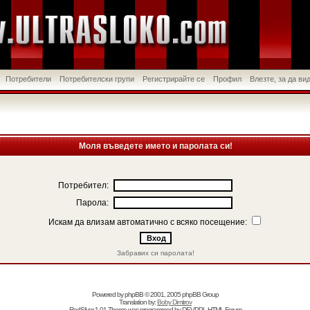
Потребители
Потребителски групи
Регистрирайте се
Профил
Влезте, за да в
Моля въведете името и паролата си!
Потребител:
Парола:
Искам да влизам автоматично с всяко посещение:
Забравих си паролата!
Powered by
phpBB
© 2001, 2005 phpBB Group
Translation by:
Boby Dimitrov
RedSilver 1.01 Theme was programmed by
DEVPPL
HTML Forum