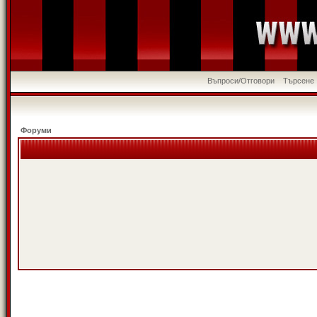
Въпроси/Отговори
Търсене
Форуми