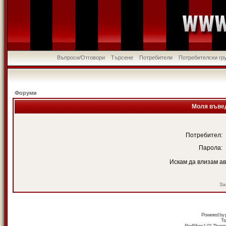
Въпроси/Отговори
Търсене
Потребители
Потребителски гр
Форуми
Моля въвед
Потребител:
Парола:
Искам да влизам а
За
Powered by
Tr
RedSilver 1.01 Them