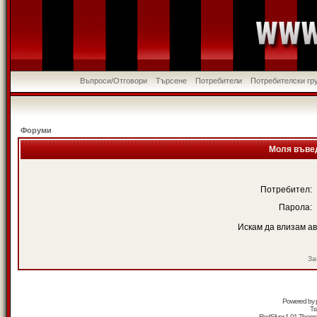
Въпроси/Отговори
Търсене
Потребители
Потребителски гр
Форуми
Моля въвед
Потребител:
Парола:
Искам да влизам а
За
Powered by
Tr
RedSilver 1.01 Them