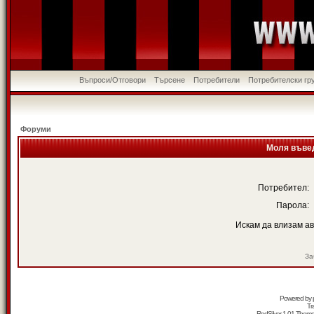
Въпроси/Отговори
Търсене
Потребители
Потребителски гр
Форуми
Моля въвед
Потребител:
Парола:
Искам да влизам а
За
Powered by
Tr
RedSilver 1.01 Them