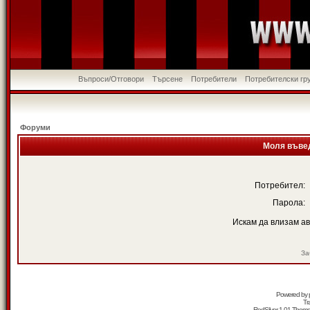
Въпроси/Отговори
Търсене
Потребители
Потребителски гр
Форуми
Моля въвед
Потребител:
Парола:
Искам да влизам а
За
Powered by
Tr
RedSilver 1.01 Them