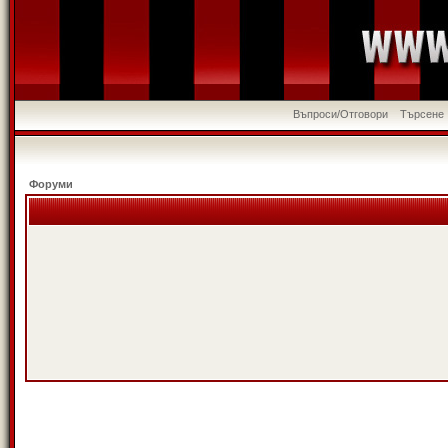
Въпроси/Отговори
Търсене
Форуми