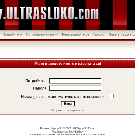
Потребители
Потребителски групи
Регистрирайте се
Профил
Влезте, за да в
Моля въведете името и паролата си!
Потребител:
Парола:
Искам да влизам автоматично с всяко посещение:
Забравих си паролата!
Powered by
phpBB
© 2001, 2005 phpBB Group
Translation by:
Boby Dimitrov
RedSilver 1.01 Theme was programmed by
DEVPPL
HTML Forum