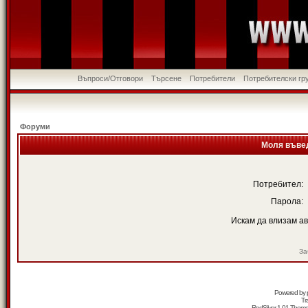
Въпроси/Отговори
Търсене
Потребители
Потребителски гр
Форуми
Моля въвед
Потребител:
Парола:
Искам да влизам а
За
Powered by
Tr
RedSilver 1.01 Them