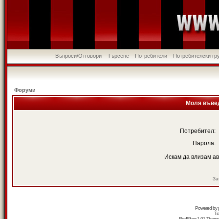
Въпроси/Отговори
Търсене
Потребители
Потребителски гр
Форуми
Моля въвед
Потребител:
Парола:
Искам да влизам а
За
Powered by
Tr
RedSilver 1.01 Them