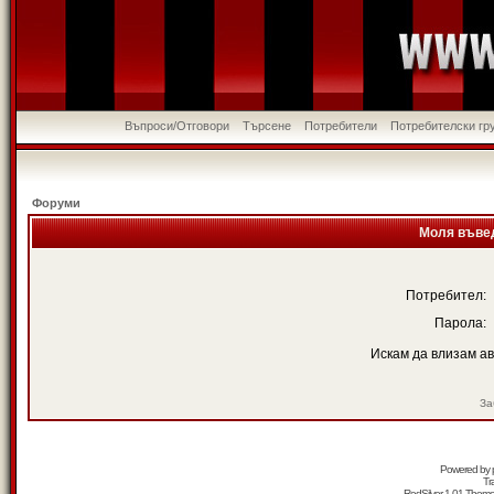
Въпроси/Отговори
Търсене
Потребители
Потребителски гр
Форуми
Моля въвед
Потребител:
Парола:
Искам да влизам а
За
Powered by
Tr
RedSilver 1.01 Them