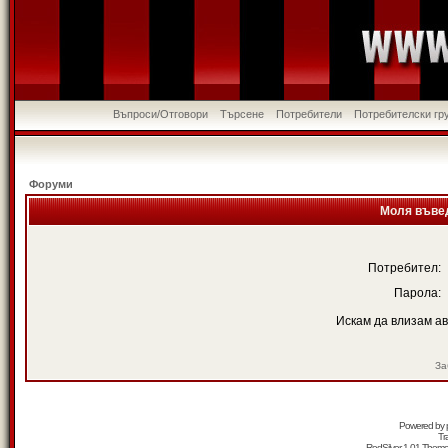
Въпроси/Отговори
Търсене
Потребители
Потребителски гр
Форуми
Моля въвед
Потребител:
Парола:
Искам да влизам а
За
Powered by
Tr
RedSilver 1.01 Them