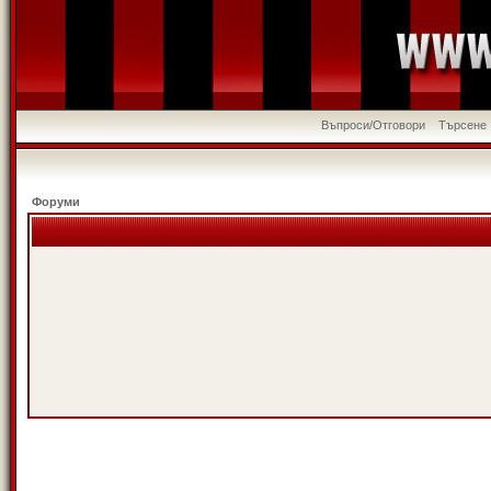
Въпроси/Отговори
Търсене
Форуми