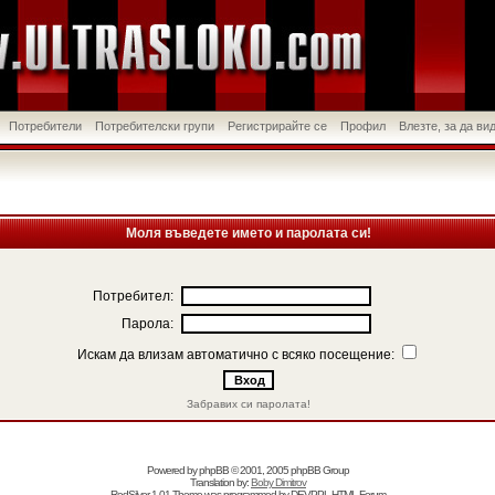
Потребители
Потребителски групи
Регистрирайте се
Профил
Влезте, за да в
Моля въведете името и паролата си!
Потребител:
Парола:
Искам да влизам автоматично с всяко посещение:
Забравих си паролата!
Powered by
phpBB
© 2001, 2005 phpBB Group
Translation by:
Boby Dimitrov
RedSilver 1.01 Theme was programmed by
DEVPPL
HTML Forum