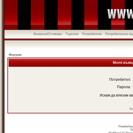
Въпроси/Отговори
Търсене
Потребители
Потребителски гр
Форуми
Моля въвед
Потребител:
Парола:
Искам да влизам а
За
Powered by
Tr
RedSilver 1.01 Them