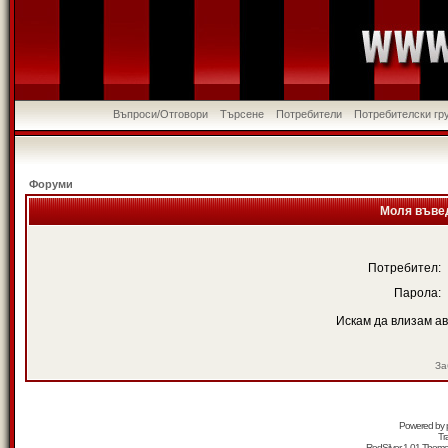
Въпроси/Отговори
Търсене
Потребители
Потребителски гр
Форуми
Моля въвед
Потребител:
Парола:
Искам да влизам а
За
Powered by
Tr
RedSilver 1.01 Them