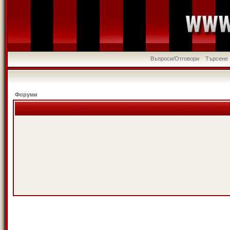
Въпроси/Отговори
Търсене
Форуми