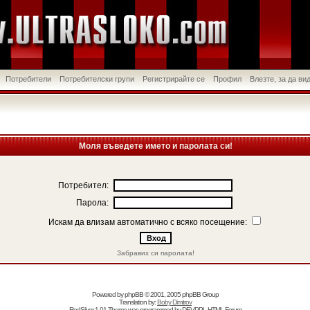
Потребители
Потребителски групи
Регистрирайте се
Профил
Влезте, за да в
Моля въведете името и паролата си!
Потребител:
Парола:
Искам да влизам автоматично с всяко посещение:
Забравих си паролата!
Powered by
phpBB
© 2001, 2005 phpBB Group
Translation by:
Boby Dimitrov
RedSilver 1.01 Theme was programmed by
DEVPPL
HTML Forum