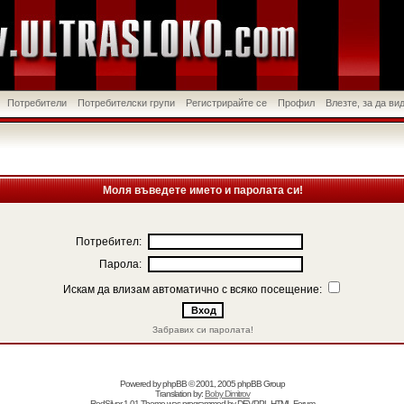
Потребители
Потребителски групи
Регистрирайте се
Профил
Влезте, за да в
Моля въведете името и паролата си!
Потребител:
Парола:
Искам да влизам автоматично с всяко посещение:
Забравих си паролата!
Powered by
phpBB
© 2001, 2005 phpBB Group
Translation by:
Boby Dimitrov
RedSilver 1.01 Theme was programmed by
DEVPPL
HTML Forum