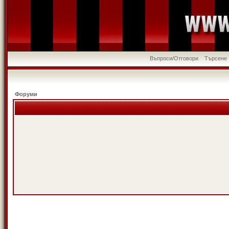
Въпроси/Отговори
Търсене
Форуми