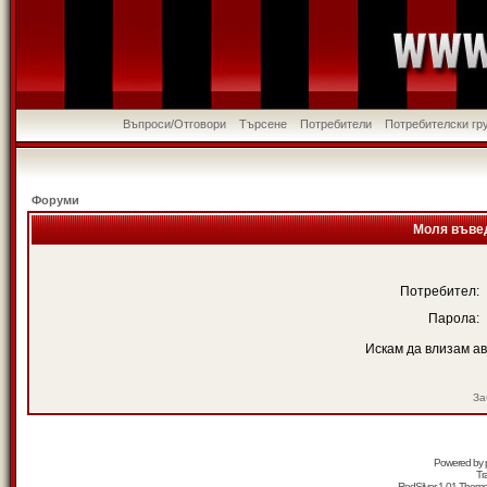
Въпроси/Отговори
Търсене
Потребители
Потребителски гр
Форуми
Моля въвед
Потребител:
Парола:
Искам да влизам а
За
Powered by
Tr
RedSilver 1.01 Them