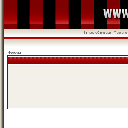
Въпроси/Отговори
Търсене
Форуми