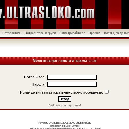
Потребители
Потребителски групи
Регистрирайте се
Профил
Влезте, за да в
Моля въведете името и паролата си!
Потребител:
Парола:
Искам да влизам автоматично с всяко посещение:
Забравих си паролата!
Powered by
phpBB
© 2001, 2005 phpBB Group
Translation by:
Boby Dimitrov
RedSilver 1.01 Theme was programmed by
DEVPPL
HTML Forum