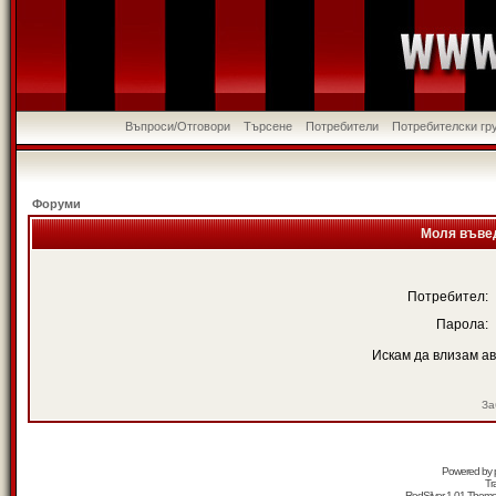
Въпроси/Отговори
Търсене
Потребители
Потребителски гр
Форуми
Моля въвед
Потребител:
Парола:
Искам да влизам а
За
Powered by
Tr
RedSilver 1.01 Them