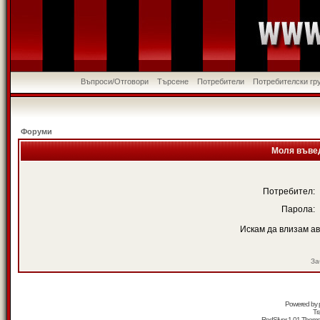
Въпроси/Отговори
Търсене
Потребители
Потребителски гр
Форуми
Моля въвед
Потребител:
Парола:
Искам да влизам а
За
Powered by
Tr
RedSilver 1.01 Them