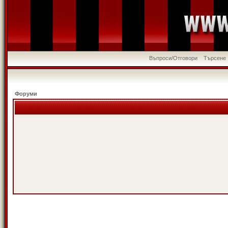
Въпроси/Отговори
Търсене
Форуми