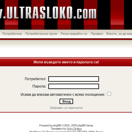
Потребители
Потребителски групи
Регистрирайте се
Профил
Влезте, за да в
Моля въведете името и паролата си!
Потребител:
Парола:
Искам да влизам автоматично с всяко посещение:
Забравих си паролата!
Powered by
phpBB
© 2001, 2005 phpBB Group
Translation by:
Boby Dimitrov
RedSilver 1.01 Theme was programmed by
DEVPPL
HTML Forum