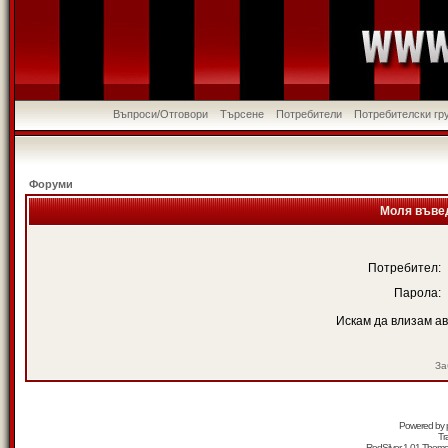
Въпроси/Отговори
Търсене
Потребители
Потребителски гр
Форуми
Моля въвед
Потребител:
Парола:
Искам да влизам а
За
Powered by
Tr
RedSilver 1.01 Them