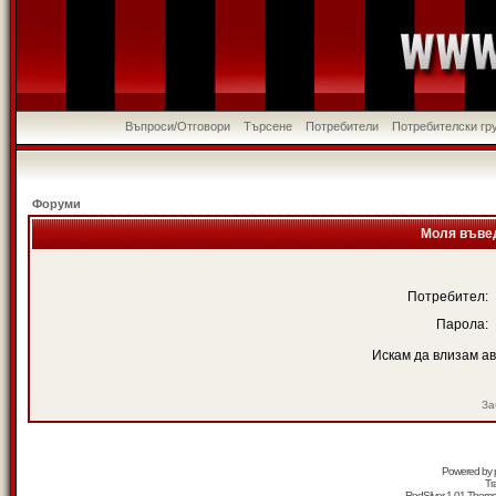
Въпроси/Отговори
Търсене
Потребители
Потребителски гр
Форуми
Моля въвед
Потребител:
Парола:
Искам да влизам а
За
Powered by
Tr
RedSilver 1.01 Them