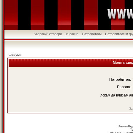
Въпроси/Отговори
Търсене
Потребители
Потребителски гр
Форуми
Моля въвед
Потребител:
Парола:
Искам да влизам а
За
Powered by
Tr
RedSilver 1.01 Them