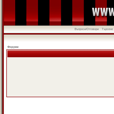
Въпроси/Отговори
Търсене
Форуми