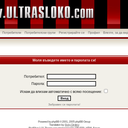
Потребители
Потребителски групи
Регистрирайте се
Профил
Влезте, за да в
Моля въведете името и паролата си!
Потребител:
Парола:
Искам да влизам автоматично с всяко посещение:
Забравих си паролата!
Powered by
phpBB
© 2001, 2005 phpBB Group
Translation by:
Boby Dimitrov
RedSilver 1.01 Theme was programmed by
DEVPPL
HTML Forum