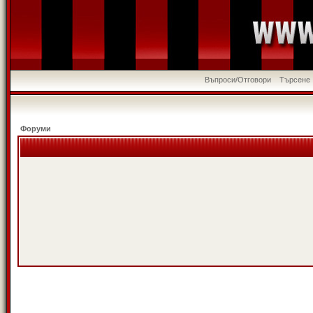
Въпроси/Отговори
Търсене
Форуми