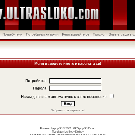
Потребители
Потребителски групи
Регистрирайте се
Профил
Влезте, за да в
Моля въведете името и паролата си!
Потребител:
Парола:
Искам да влизам автоматично с всяко посещение:
Забравих си паролата!
Powered by
phpBB
© 2001, 2005 phpBB Group
Translation by:
Boby Dimitrov
RedSilver 1.01 Theme was programmed by
DEVPPL
HTML Forum