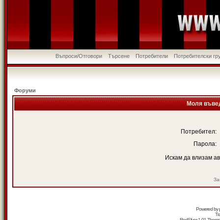
Въпроси/Отговори
Търсене
Потребители
Потребителски гр
Форуми
Моля въвед
Потребител:
Парола:
Искам да влизам а
За
Powered by
Tr
RedSilver 1.01 Them