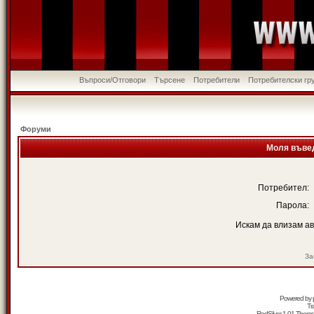
Въпроси/Отговори
Търсене
Потребители
Потребителски гр
Форуми
Моля въвед
Потребител:
Парола:
Искам да влизам а
За
Powered by
Tr
RedSilver 1.01 Them