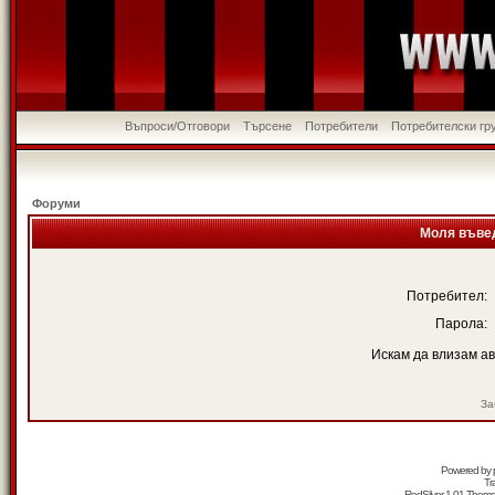
Въпроси/Отговори
Търсене
Потребители
Потребителски гр
Форуми
Моля въвед
Потребител:
Парола:
Искам да влизам а
За
Powered by
Tr
RedSilver 1.01 Them