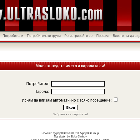
Потребители
Потребителски групи
Регистрирайте се
Профил
Влезте, за да в
Моля въведете името и паролата си!
Потребител:
Парола:
Искам да влизам автоматично с всяко посещение:
Забравих си паролата!
Powered by
phpBB
© 2001, 2005 phpBB Group
Translation by:
Boby Dimitrov
RedSilver 1.01 Theme was programmed by
DEVPPL
HTML Forum