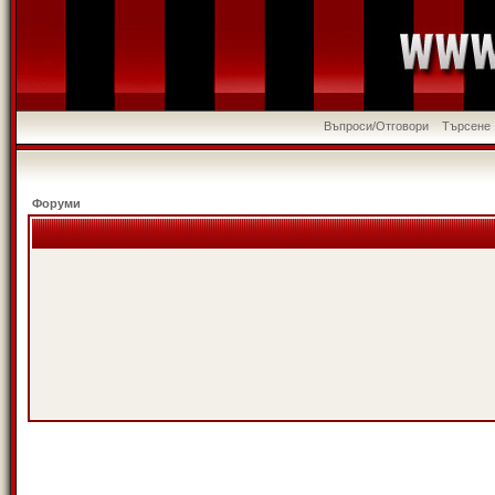
Въпроси/Отговори
Търсене
Форуми