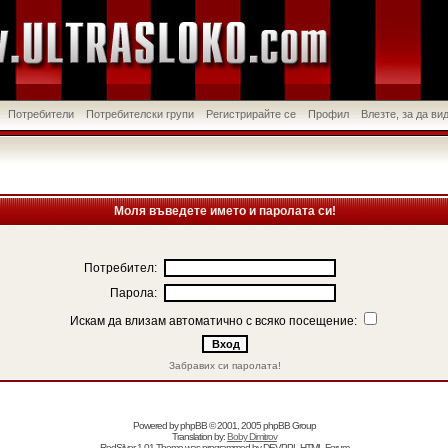
Потребители
Потребителски групи
Регистрирайте се
Профил
Влезте, за да в
Моля въведете името и паролата си!
Потребител:
Парола:
Искам да влизам автоматично с всяко посещение:
Забравих си паролата!
Powered by
phpBB
© 2001, 2005 phpBB Group
Translation by:
Boby Dimitrov
RedSilver 1.01 Theme was programmed by
DEVPPL
HTML Forum