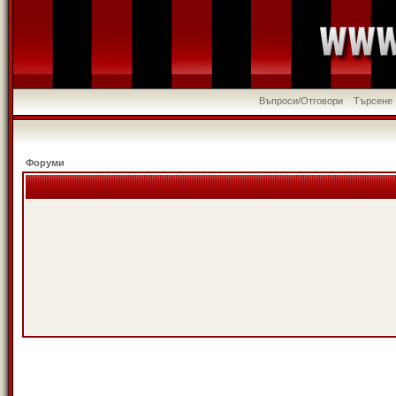
Въпроси/Отговори
Търсене
Форуми