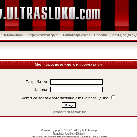
Потребители
Потребителски групи
Регистрирайте се
Профил
Влезте, за да в
Моля въведете името и паролата си!
Потребител:
Парола:
Искам да влизам автоматично с всяко посещение:
Забравих си паролата!
Powered by
phpBB
© 2001, 2005 phpBB Group
Translation by:
Boby Dimitrov
RedSilver 1.01 Theme was programmed by
DEVPPL
HTML Forum