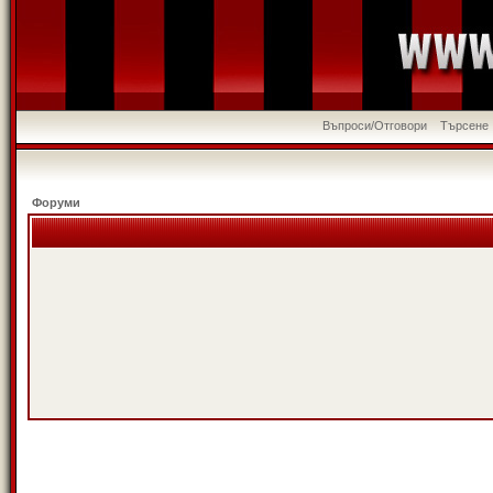
Въпроси/Отговори
Търсене
Форуми