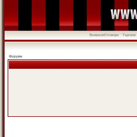
Въпроси/Отговори
Търсене
Форуми