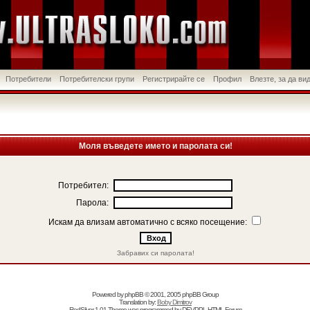
Потребители
Потребителски групи
Регистрирайте се
Профил
Влезте, за да в
Моля въведете името и паролата си!
Потребител:
Парола:
Искам да влизам автоматично с всяко посещение:
Забравих си паролата!
Powered by
phpBB
© 2001, 2005 phpBB Group
Translation by:
Boby Dimitrov
RedSilver 1.01 Theme was programmed by
DEVPPL
HTML Forum