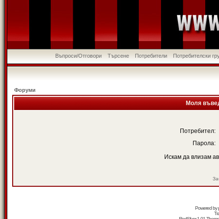
Въпроси/Отговори
Търсене
Потребители
Потребителски гр
Форуми
Моля въвед
Потребител:
Парола:
Искам да влизам а
За
Powered by
Tr
RedSilver 1.01 Them