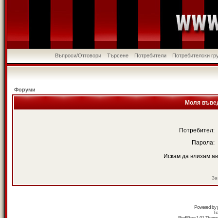
Въпроси/Отговори
Търсене
Потребители
Потребителски гр
Форуми
Моля въвед
Потребител:
Парола:
Искам да влизам а
За
Powered by
Tr
RedSilver 1.01 Them