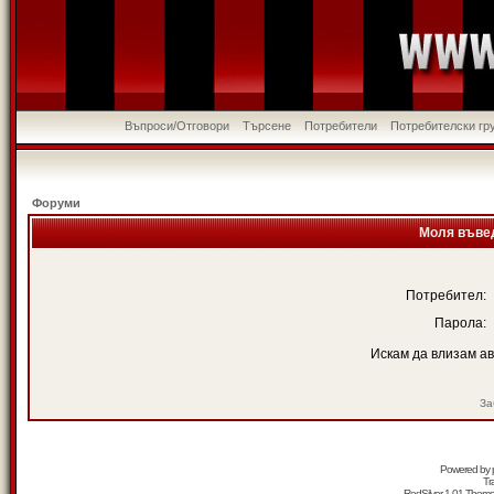
Въпроси/Отговори
Търсене
Потребители
Потребителски гр
Форуми
Моля въвед
Потребител:
Парола:
Искам да влизам а
За
Powered by
Tr
RedSilver 1.01 Them