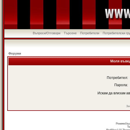
Въпроси/Отговори
Търсене
Потребители
Потребителски гр
Форуми
Моля въвед
Потребител:
Парола:
Искам да влизам а
За
Powered by
Tr
RedSilver 1.01 Them