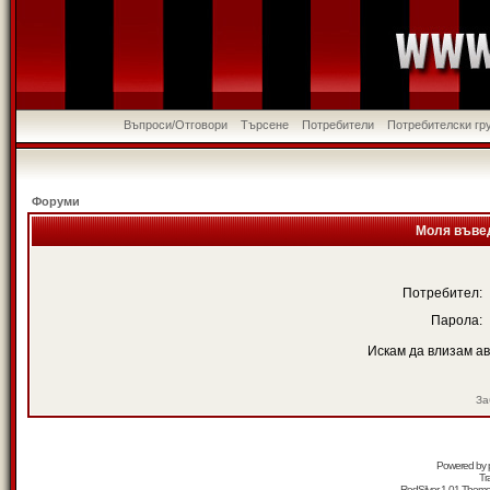
Въпроси/Отговори
Търсене
Потребители
Потребителски гр
Форуми
Моля въвед
Потребител:
Парола:
Искам да влизам а
За
Powered by
Tr
RedSilver 1.01 Them