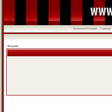
Въпроси/Отговори
Търсене
Форуми