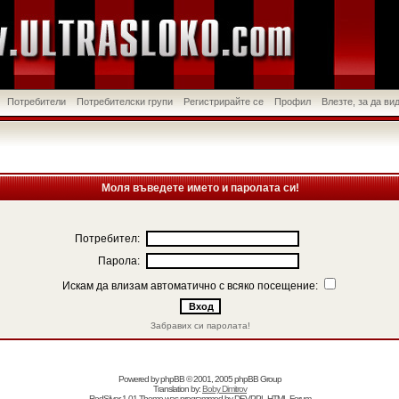
Потребители
Потребителски групи
Регистрирайте се
Профил
Влезте, за да в
Моля въведете името и паролата си!
Потребител:
Парола:
Искам да влизам автоматично с всяко посещение:
Забравих си паролата!
Powered by
phpBB
© 2001, 2005 phpBB Group
Translation by:
Boby Dimitrov
RedSilver 1.01 Theme was programmed by
DEVPPL
HTML Forum