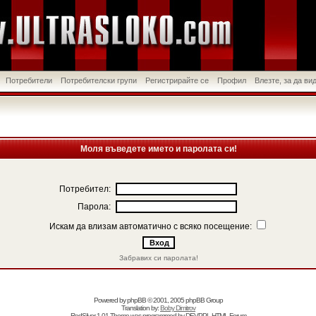
Потребители
Потребителски групи
Регистрирайте се
Профил
Влезте, за да в
Моля въведете името и паролата си!
Потребител:
Парола:
Искам да влизам автоматично с всяко посещение:
Забравих си паролата!
Powered by
phpBB
© 2001, 2005 phpBB Group
Translation by:
Boby Dimitrov
RedSilver 1.01 Theme was programmed by
DEVPPL
HTML Forum