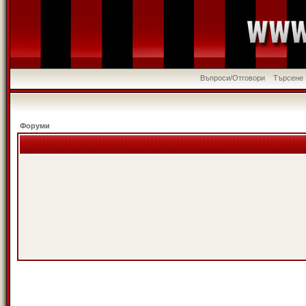
Въпроси/Отговори
Търсене
Форуми