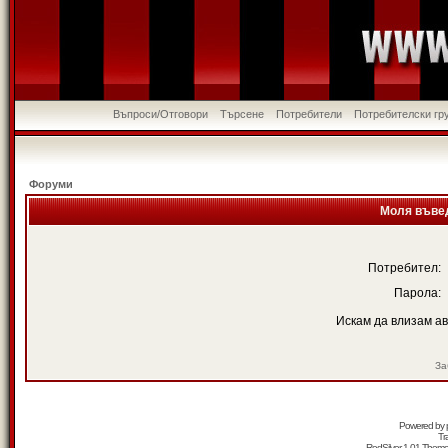
Въпроси/Отговори
Търсене
Потребители
Потребителски гр
Форуми
Моля въвед
Потребител:
Парола:
Искам да влизам а
За
Powered by
Tr
RedSilver 1.01 Them